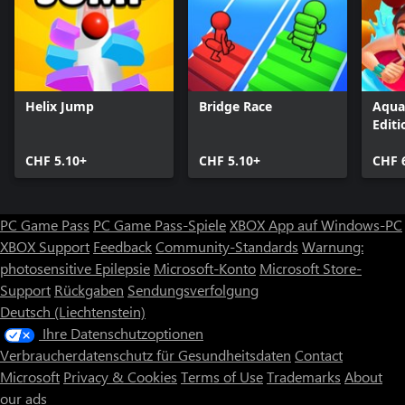
Helix Jump
Bridge Race
Aqua
Editi
CHF 5.10+
CHF 5.10+
CHF 
PC Game Pass
PC Game Pass-Spiele
XBOX App auf Windows-PC
XBOX Support
Feedback
Community-Standards
Warnung:
photosensitive Epilepsie
Microsoft-Konto
Microsoft Store-
Support
Rückgaben
Sendungsverfolgung
Deutsch (Liechtenstein)
Ihre Datenschutzoptionen
Verbraucherdatenschutz für Gesundheitsdaten
Contact
Microsoft
Privacy & Cookies
Terms of Use
Trademarks
About
our ads