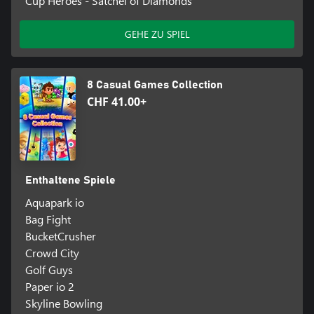
Cup Heroes - Satchel of Diamonds
GEHE ZU SPIEL
8 Casual Games Collection
CHF 41.00+
Enthaltene Spiele
Aquapark io
Bag Fight
BucketCrusher
Crowd City
Golf Guys
Paper io 2
Skyline Bowling