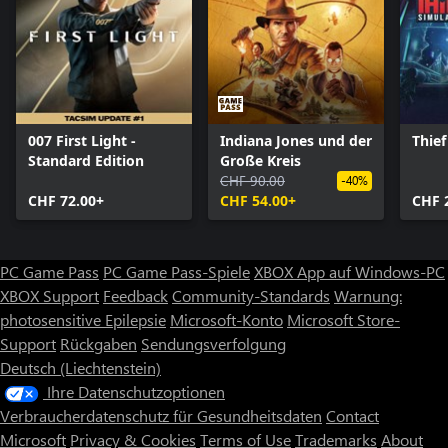
007 First Light -
Indiana Jones und der
Thief
Standard Edition
Große Kreis
CHF 90.00
-40%
CHF 72.00+
CHF 54.00+
CHF 
PC Game Pass
PC Game Pass-Spiele
XBOX App auf Windows-PC
XBOX Support
Feedback
Community-Standards
Warnung:
photosensitive Epilepsie
Microsoft-Konto
Microsoft Store-
Support
Rückgaben
Sendungsverfolgung
Deutsch (Liechtenstein)
Ihre Datenschutzoptionen
Verbraucherdatenschutz für Gesundheitsdaten
Contact
Microsoft
Privacy & Cookies
Terms of Use
Trademarks
About