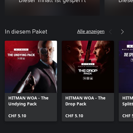
Dieser Inhalt ist gesperrt
Diese
Alle anzeigen
In diesem Paket
HITMAN WOA - The
HITMAN WOA - The
HITM
Undying Pack
Drop Pack
Split
CHF 5.10
CHF 5.10
CHF 