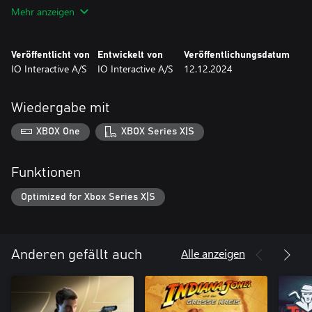
Mehr anzeigen
Jedes schwer zu fassende Ziel bietet eigene Herausforderungen,
um für Kreativität beim Ausschalten zu sorgen. Vervollkommnen
Sie als Agent 47 Ihre Eliminierungen und stellen Sie Ihre
Veröffentlicht von
Entwickelt von
Veröffentlichungsdatum
Fähigkeiten auf die Probe.
IO Interactive A/S
IO Interactive A/S
12.12.2024
Wiedergabe mit
XBOX One
XBOX Series X|S
Funktionen
Optimized for Xbox Series X|S
Alle anzeigen
Anderen gefällt auch