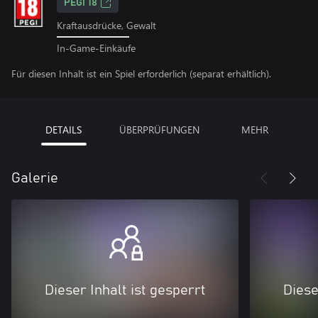
PEGI 18
Kraftausdrücke, Gewalt
In-Game-Einkäufe
Für diesen Inhalt ist ein Spiel erforderlich (separat erhältlich).
DETAILS
ÜBERPRÜFUNGEN
MEHR
Galerie
Dieser Inhalt ist gesperrt
Diese