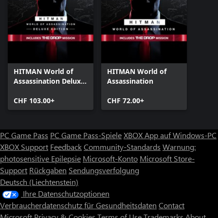
HITMAN World of
HITMAN World of
Assassination Deluxe
Assassination
Edition
CHF 103.00+
CHF 72.00+
PC Game Pass
PC Game Pass-Spiele
XBOX App auf Windows-PC
XBOX Support
Feedback
Community-Standards
Warnung:
photosensitive Epilepsie
Microsoft-Konto
Microsoft Store-
Support
Rückgaben
Sendungsverfolgung
Deutsch (Liechtenstein)
Ihre Datenschutzoptionen
Verbraucherdatenschutz für Gesundheitsdaten
Contact
Microsoft
Privacy & Cookies
Terms of Use
Trademarks
About