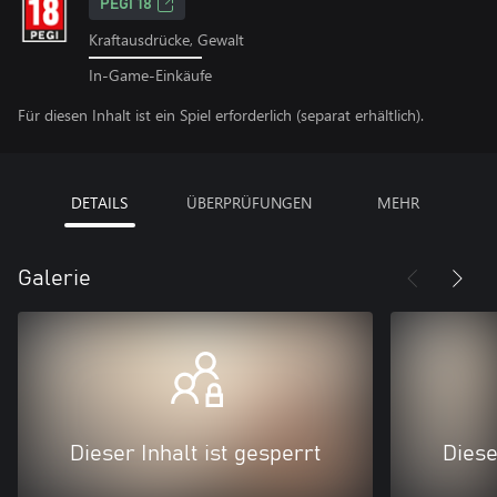
PEGI 18
Kraftausdrücke, Gewalt
In-Game-Einkäufe
Für diesen Inhalt ist ein Spiel erforderlich (separat erhältlich).
DETAILS
ÜBERPRÜFUNGEN
MEHR
Galerie
Dieser Inhalt ist gesperrt
Diese