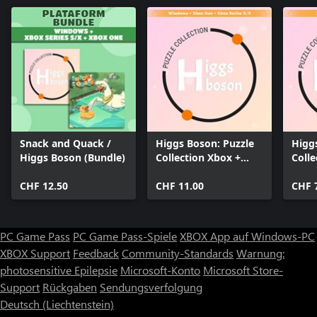
Snack and Quack /
Higgs Boson: Puzzle
Higg
Higgs Boson (Bundle)
Collection Xbox +
Colle
Windows BUNDLE
BUN
CHF 12.50
CHF 11.00
CHF 
PC Game Pass
PC Game Pass-Spiele
XBOX App auf Windows-PC
XBOX Support
Feedback
Community-Standards
Warnung:
photosensitive Epilepsie
Microsoft-Konto
Microsoft Store-
Support
Rückgaben
Sendungsverfolgung
Deutsch (Liechtenstein)