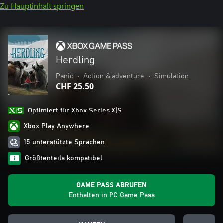
Zu Hauptinhalt springen
Herdling
Panic
•
Action & adventure
•
Simulation
CHF 25.50
Optimiert für Xbox Series X|S
Xbox Play Anywhere
15 unterstützte Sprachen
Größtenteils kompatibel
GAME PASS ABRUFEN
Enthalten in PC Game Pass