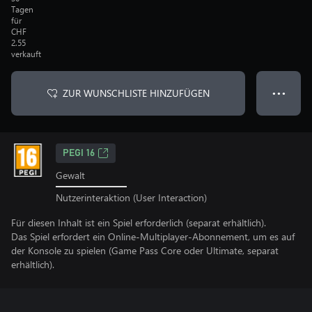
Tagen
für
CHF
2.55
verkauft
ZUR WUNSCHLISTE HINZUFÜGEN
● ● ●
PEGI 16
Gewalt
Nutzerinteraktion (User Interaction)
Für diesen Inhalt ist ein Spiel erforderlich (separat erhältlich).
Das Spiel erfordert ein Online-Multiplayer-Abonnement, um es auf
der Konsole zu spielen (Game Pass Core oder Ultimate, separat
erhältlich).