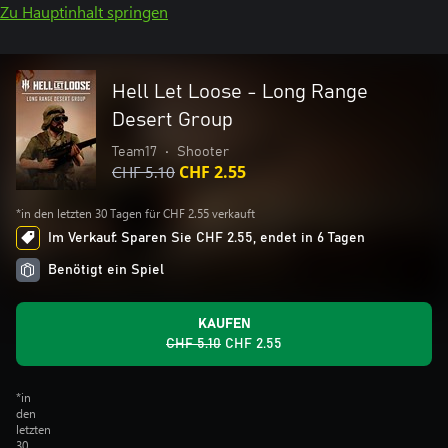
Zu Hauptinhalt springen
Hell Let Loose - Long Range
Desert Group
Team17
•
Shooter
CHF 5.10
CHF 2.55
*in den letzten 30 Tagen für CHF 2.55 verkauft
Im Verkauf: Sparen Sie CHF 2.55, endet in 6 Tagen
Benötigt ein Spiel
KAUFEN
CHF 5.10
CHF 2.55
*in
den
letzten
30