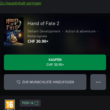
Zu Hauptinhalt springen
Hand of Fate 2
Defiant Development
•
Action & adventure
•
Rollenspiele
CHF 30.90+
KAUFEN
CHF 30.90+
ZUR WUNSCHLISTE HINZUFÜGEN
● ● ●
PEGI 16