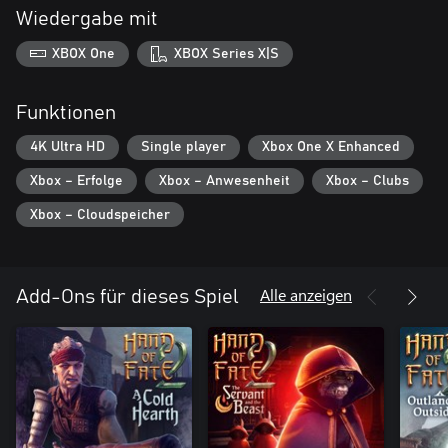
Wiedergabe mit
XBOX One
XBOX Series X|S
Funktionen
4K Ultra HD
Single player
Xbox One X Enhanced
Xbox – Erfolge
Xbox – Anwesenheit
Xbox – Clubs
Xbox – Cloudspeicher
Alle anzeigen
Add-Ons für dieses Spiel