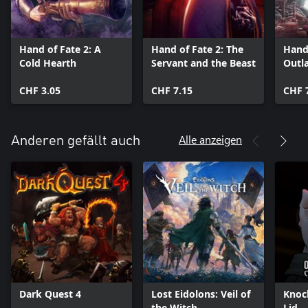
Hand of Fate 2: A
Hand of Fate 2: The
Hand 
Cold Hearth
Servant and the Beast
Outl
Outs
CHF 3.05
CHF 7.15
CHF 
Alle anzeigen
Anderen gefällt auch
Dark Quest 4
Lost Eidolons: Veil of
Knoc
the Witch
Lid