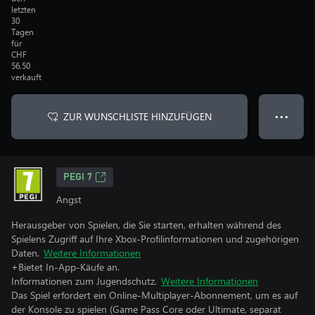
letzten
30
Tagen
für
CHF
56.50
verkauft
ZUR WUNSCHLISTE HINZUFÜGEN
● ● ●
PEGI 7
Angst
Herausgeber von Spielen, die Sie starten, erhalten während des
Spielens Zugriff auf Ihre Xbox-Profilinformationen und zugehörigen
Daten.
Weitere Informationen
+Bietet In-App-Käufe an.
Informationen zum Jugendschutz.
Weitere Informationen
Das Spiel erfordert ein Online-Multiplayer-Abonnement, um es auf
der Konsole zu spielen (Game Pass Core oder Ultimate, separat