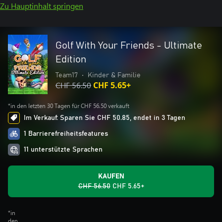
Zu Hauptinhalt springen
Golf With Your Friends - Ultimate
Edition
Team17
•
Kinder & Familie
CHF 56.50
CHF 5.65+
*in den letzten 30 Tagen für CHF 56.50 verkauft
Im Verkauf: Sparen Sie CHF 50.85, endet in 3 Tagen
1 Barrierefreiheitsfeatures
11 unterstützte Sprachen
KAUFEN
CHF 56.50
CHF 5.65+
*in
den