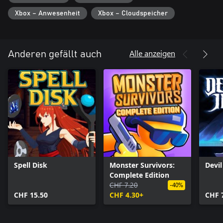
Xbox – Anwesenheit
Xbox – Cloudspeicher
Alle anzeigen
Anderen gefällt auch
Spell Disk
Monster Survivors:
Devi
Complete Edition
CHF 7.20
-40%
CHF 15.50
CHF 4.30+
CHF 