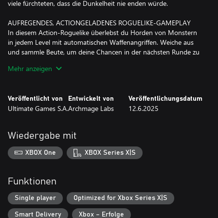
viele fürchteten, dass die Dunkelheit nie enden würde.
AUFREGENDES, ACTIONGELADENES ROGUELIKE-GAMEPLAY
In diesem Action-Roguelike überlebst du Horden von Monstern
in jedem Level mit automatischen Waffenangriffen. Weiche aus
und sammle Beute, um deine Chancen in der nächsten Runde zu
verbessern. Es geht um Strategie, Reflexe und clevere
Mehr anzeigen
Bewegungen.
EFFEKTIVES STRATEGISCHES INVENTAR-MANAGEMENT
Veröffentlicht von
Entwickelt von
Veröffentlichungsdatum
Das Sammeln von Waffen und Zubehör und deren strategische
Ultimate Games S.A.
Archmage Labs
12.6.2025
Anordnung in deinem Inventar ist entscheidend für dein
Überleben. Der Platz in deinem Inventar ist begrenzt, daher
musst du, bevor du einen neuen Gegenstand einsteckst, seine
Wiedergabe mit
Stärken und Schwächen abwägen und überlegen, wie er in deine
Gesamtstrategie passt.
XBOX One
XBOX Series X|S
Die sorgfältige Verwaltung deines Inventars kann den
Unterschied zwischen Sieg und Niederlage ausmachen. Im Laufe
Funktionen
des Spiels sammelst du ein ganzes Arsenal mächtiger Waffen und
Zubehörteile an, die dich zu einer unaufhaltsamen Kraft machen,
Single player
Optimized for Xbox Series X|S
mit der man rechnen muss.
Smart Delivery
Xbox – Erfolge