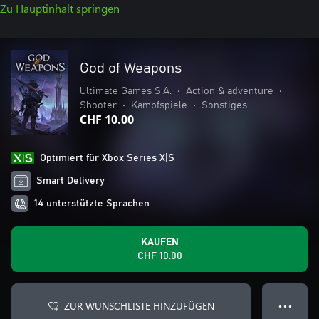
Zu Hauptinhalt springen
God of Weapons
Ultimate Games S.A.
•
Action & adventure
•
Shooter
•
Kampfspiele
•
Sonstiges
CHF 10.00
Optimiert für Xbox Series X|S
Smart Delivery
14 unterstützte Sprachen
KAUFEN
CHF 10.00
ZUR WUNSCHLISTE HINZUFÜGEN
● ● ●