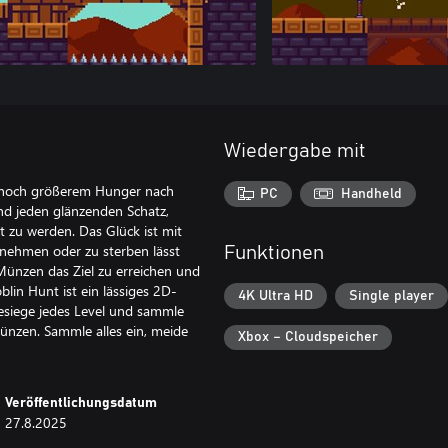
Wiedergabe mit
nd noch größerem Hunger nach
PC
Handheld
nd jeden glänzenden Schatz,
 zu werden. Das Glück ist mit
nehmen oder zu sterben lässt
Funktionen
Münzen das Ziel zu erreichen und
lin Hunt ist ein lässiges 2D-
4K Ultra HD
Single player
esiege jedes Level und sammle
Münzen. Sammle alles ein, meide
Xbox – Cloudspeicher
Veröffentlichungsdatum
27.8.2025