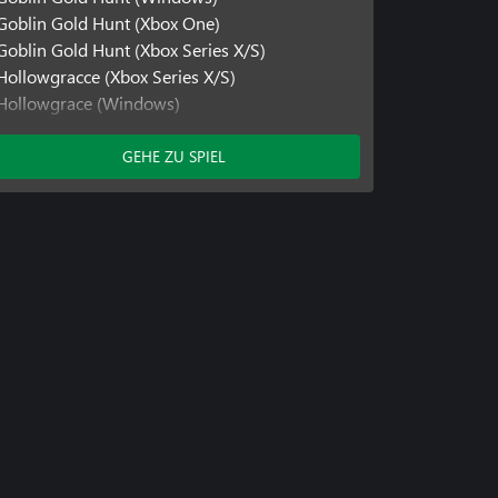
Goblin Gold Hunt (Xbox One)
Goblin Gold Hunt (Xbox Series X/S)
Hollowgracce (Xbox Series X/S)
Hollowgrace (Windows)
Hollowgrace (Xbox One)
GEHE ZU SPIEL