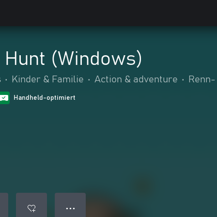
d Hunt (Windows)
s
•
Kinder & Familie
•
Action & adventure
•
Renn- 
Handheld-optimiert
● ● ●