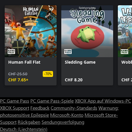
Human Fall Flat
Sledding Game
Wobb
CHF 25.50
-70%
CHF 7.65+
CHF 8.20
CHF 
PC Game Pass
PC Game Pass-Spiele
XBOX App auf Windows-PC
XBOX Support
Feedback
Community-Standards
Warnung:
photosensitive Epilepsie
Microsoft-Konto
Microsoft Store-
Support
Rückgaben
Sendungsverfolgung
Deutsch (Liechtenstein)