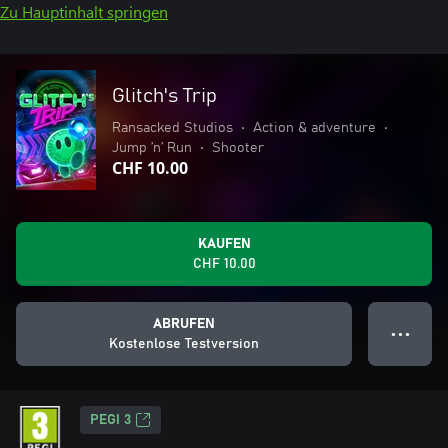
Zu Hauptinhalt springen
Glitch's Trip
Ransacked Studios
•
Action & adventure
•
Jump ’n’ Run
•
Shooter
CHF 10.00
KAUFEN
CHF 10.00
ABRUFEN
● ● ●
Kostenlose Testversion
PEGI 3