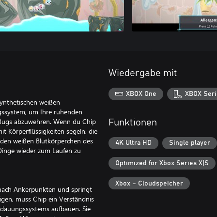
Wiedergabe mit
XBOX One
XBOX Seri
synthetischen weißen
gssystem, um Ihre ruhenden
y Bugs abzuwehren. Wenn du Chip
Funktionen
t Körperflüssigkeiten segeln, die
n den weißen Blutkörperchen des
4K Ultra HD
Single player
 Dinge wieder zum Laufen zu
Optimized for Xbox Series X|S
Xbox – Cloudspeicher
 nach Ankerpunkten und springt
igen, muss Chip ein Verständnis
erdauungssystems aufbauen. Sie