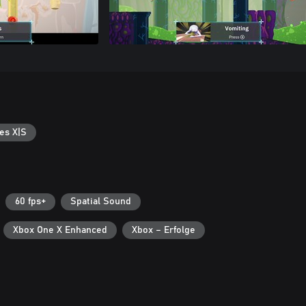
es X|S
60 fps+
Spatial Sound
Xbox One X Enhanced
Xbox – Erfolge