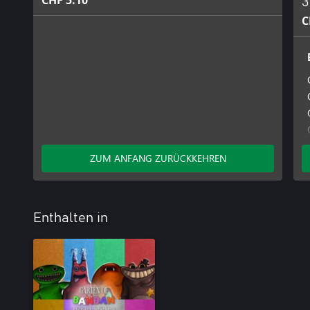
CHF 5.10
3
C
ZUM ANFANG ZURÜCKKEHREN
Enthalten in