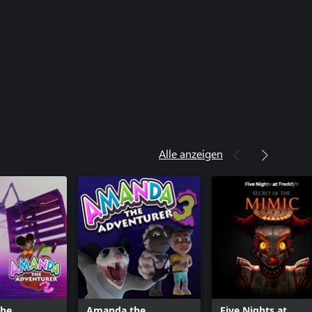
Alle anzeigen
he
Amanda the
Five Nights at