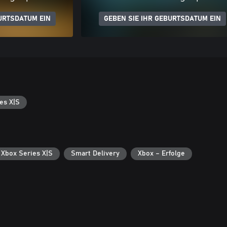
URTSDATUM EIN
GEBEN SIE IHR GEBURTSDATUM EIN
es X|S
 Xbox Series X|S
Smart Delivery
Xbox – Erfolge