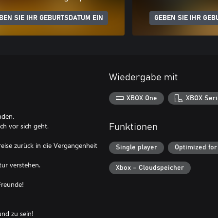
BEN SIE IHR GEBURTSDATUM EIN
GEBEN SIE IHR GEB
Wiedergabe mit
XBOX One
XBOX Seri
nden.
h vor sich geht.
Funktionen
eise zurück in die Vergangenheit
Single player
Optimized for
ur verstehen.
Xbox – Cloudspeicher
 Freunde!
eund zu sein!