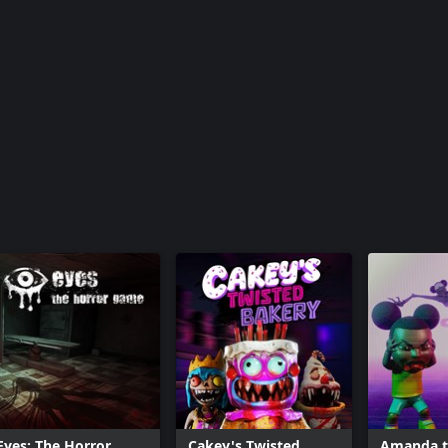
Eyes: The Horror
Cakey's Twisted
Amanda t