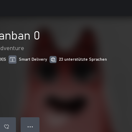
Banban 0
adventure
 X|S
Smart Delivery
23 unterstützte Sprachen
● ● ●