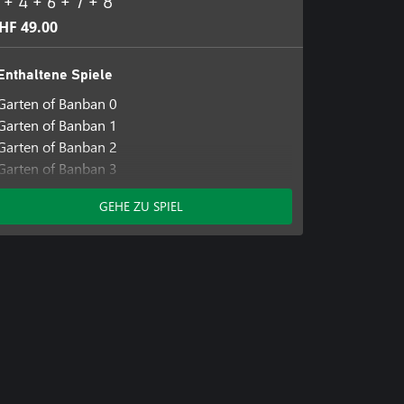
 + 4 + 6 + 7 + 8
HF 49.00
Enthaltene Spiele
Garten of Banban 0
Garten of Banban 1
Garten of Banban 2
Garten of Banban 3
Garten of Banban 4
GEHE ZU SPIEL
Garten of Banban 6
Garten of Banban 7
Garten of Banban 8: Anti Devil