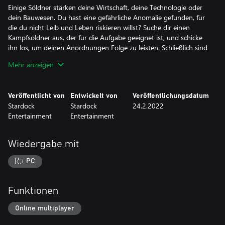
Einige Söldner stärken deine Wirtschaft, deine Technologie oder
dein Bauwesen. Du hast eine gefährliche Anomalie gefunden, für
die du nicht Leib und Leben riskieren willst? Suche dir einen
Kampfsöldner aus, der für die Aufgabe geeignet ist, und schicke
ihn los, um deinen Anordnungen Folge zu leisten. Schließlich sind
deine Knochen zerbrechlich.
Mehr anzeigen
Mit einer neuen Kampagne, neuen Fraktionen, Fähigkeiten,
Technologiebäumen, neuer Musik und mehr ist Mercenaries eine
Veröffentlicht von
Entwickelt von
Veröffentlichungsdatum
Ergänzung deines Galactic Civilizations III-Erlebnisses, die du
Stardock
Stardock
24.2.2022
einfach haben musst.
Entertainment
Entertainment
Wiedergabe mit
PC
Funktionen
Online multiplayer