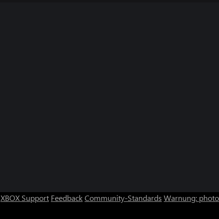
XBOX Support
Feedback
Community-Standards
Warnung: photos