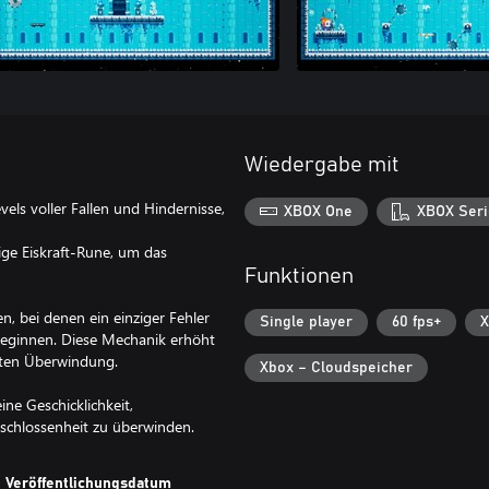
Wiedergabe mit
els voller Fallen und Hindernisse,
XBOX One
XBOX Seri
tige Eiskraft-Rune, um das
Funktionen
, bei denen ein einziger Fehler
Single player
60 fps+
X
 beginnen. Diese Mechanik erhöht
chten Überwindung.
Xbox – Cloudspeicher
eine Geschicklichkeit,
tschlossenheit zu überwinden.
Veröffentlichungsdatum