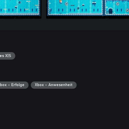
es X|S
box – Erfolge
Xbox – Anwesenheit