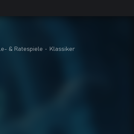
le- & Ratespiele
•
Klassiker