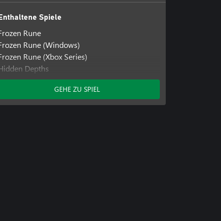
Enthaltene Spiele
Frozen Rune
Frozen Rune (Windows)
Frozen Rune (Xbox Series)
Hidden Depths
Hidden Depths (Windows)
GEHE ZU SPIEL
Hidden Depths (Xbox Series)