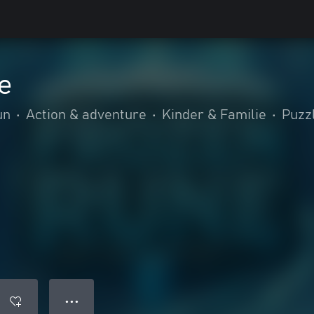
e
un
•
Action & adventure
•
Kinder & Familie
•
Puzz
● ● ●