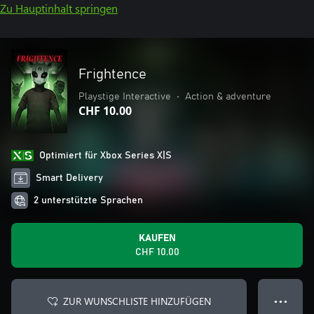
Zu Hauptinhalt springen
Frightence
Playstige Interactive
•
Action & adventure
CHF 10.00
Optimiert für Xbox Series X|S
Smart Delivery
2 unterstützte Sprachen
KAUFEN
CHF 10.00
ZUR WUNSCHLISTE HINZUFÜGEN
● ● ●