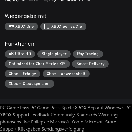
Wiedergabe mit
XBOX One
XBOX Series X|S
Funktionen
4K Ultra HD
Single player
Ray Tracing
Optimized for Xbox Series X|S
Smart Delivery
Xbox – Erfolge
Xbox – Anwesenheit
Xbox – Cloudspeicher
PC Game Pass
PC Game Pass-Spiele
XBOX App auf Windows-PC
XBOX Support
Feedback
Community-Standards
Warnung:
photosensitive Epilepsie
Microsoft-Konto
Microsoft Store-
Support
Rückgaben
Sendungsverfolgung