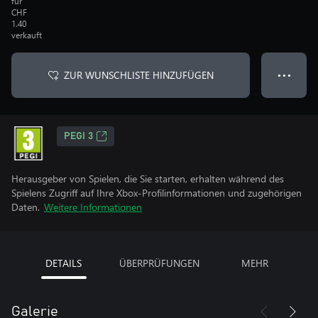
für
CHF
1.40
verkauft
ZUR WUNSCHLISTE HINZUFÜGEN
● ● ●
PEGI 3
Herausgeber von Spielen, die Sie starten, erhalten während des
Spielens Zugriff auf Ihre Xbox-Profilinformationen und zugehörigen
Daten.
Weitere Informationen
DETAILS
ÜBERPRÜFUNGEN
MEHR
Galerie