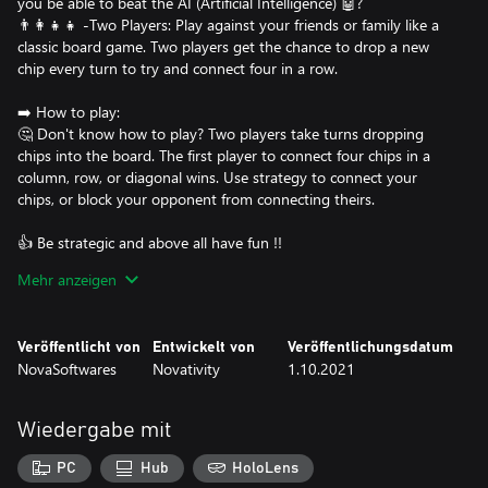
you be able to beat the AI (Artificial Intelligence) 🤖?
👨‍👩‍👧‍👧 -Two Players: Play against your friends or family like a
classic board game. Two players get the chance to drop a new
chip every turn to try and connect four in a row.
➡️ How to play:
🤔 Don't know how to play? Two players take turns dropping
chips into the board. The first player to connect four chips in a
column, row, or diagonal wins. Use strategy to connect your
chips, or block your opponent from connecting theirs.
👍 Be strategic and above all have fun !!
Mehr anzeigen
⭐ Full game : 🛑 NO advertising, NO in-app Purchases, NO
collection of personal data and NO Internet required!, Just pure
Classic board game Fun!
Veröffentlicht von
Entwickelt von
Veröffentlichungsdatum
NovaSoftwares
Novativity
1.10.2021
Wiedergabe mit
PC
Hub
HoloLens