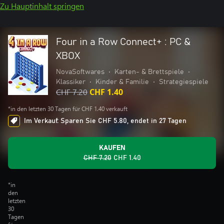
Zu Hauptinhalt springen
Four in a Row Connect+ : PC &
XBOX
NovaSoftwares
•
Karten- & Brettspiele
•
Klassiker
•
Kinder & Familie
•
Strategiespiele
CHF 7.20
CHF 1.40
*in den letzten 30 Tagen für CHF 1.40 verkauft
Im Verkauf: Sparen Sie CHF 5.80, endet in 27 Tagen
KAUFEN
CHF 7.20
CHF 1.40
*in
den
letzten
30
Tagen