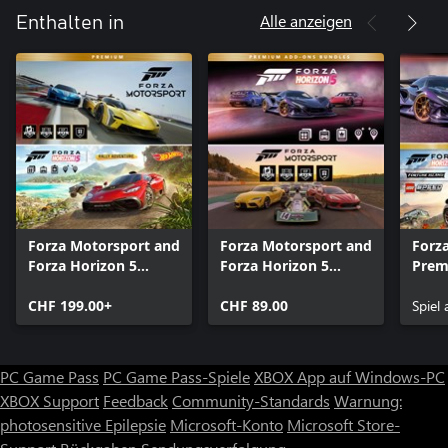
Alle anzeigen
Enthalten in
Forza Motorsport and
Forza Motorsport and
Forza
Forza Horizon 5
Forza Horizon 5
Prem
Premium Editions
Premium Add-Ons
Bund
Bundle
CHF 199.00+
Bundle
CHF 89.00
Spiel
PC Game Pass
PC Game Pass-Spiele
XBOX App auf Windows-PC
XBOX Support
Feedback
Community-Standards
Warnung:
photosensitive Epilepsie
Microsoft-Konto
Microsoft Store-