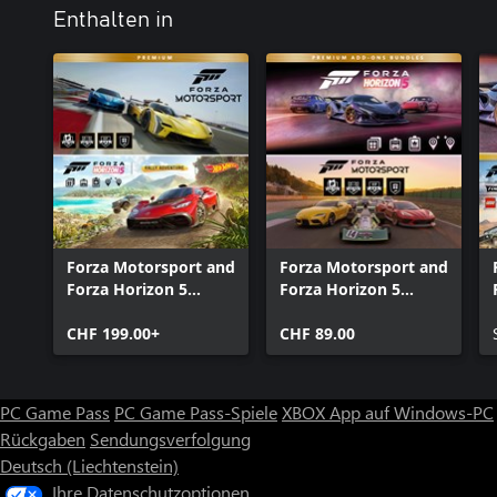
Enthalten in
Forza Motorsport and
Forza Motorsport and
Forza Horizon 5
Forza Horizon 5
Premium Editions
Premium Add-Ons
Bundle
CHF 199.00+
Bundle
CHF 89.00
PC Game Pass
PC Game Pass-Spiele
XBOX App auf Windows-PC
Rückgaben
Sendungsverfolgung
Deutsch (Liechtenstein)
Ihre Datenschutzoptionen