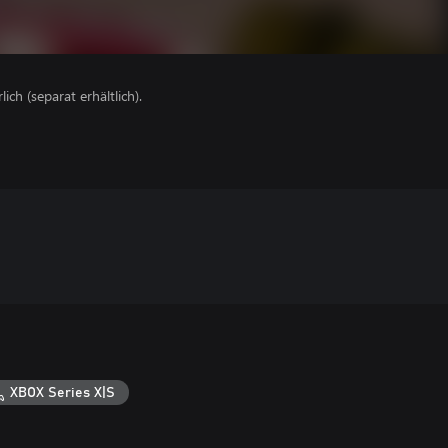
lich (separat erhältlich).
XBOX Series X|S