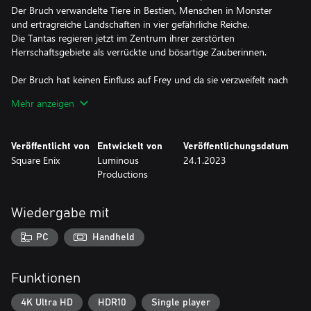
Der Bruch verwandelte Tiere in Bestien, Menschen in Monster
und ertragreiche Landschaften in vier gefährliche Reiche.
Die Tantas regieren jetzt im Zentrum ihrer zerstörten
Herrschaftsgebiete als verrückte und bösartige Zauberinnen.
Der Bruch hat keinen Einfluss auf Frey und da sie verzweifelt nach
Antworten sucht, erklärt sie sich zögerlich bereit, den letzten
Mehr anzeigen
verbleibenden Bürgern Athias zu helfen, die Frey als ihre einzige
Hoffnung sehen.
Freys Reise durch dieses fremde und heimtückische Land führt sie
Veröffentlicht von
Entwickelt von
Veröffentlichungsdatum
tief in das Herz der Korruption, in dem sie gegen
Square Enix
Luminous
24.1.2023
monströse Kreaturen kämpfen, sich den mächtigen Tantas stellen
Productions
und Geheimnisse aufdecken muss, die etwas ganz Anderes im
Inneren erwecken.
Wiedergabe mit
Die Odyssey einer widerwilligen Heldin
PC
Handheld
Die Protagonistin Frey auf einer unvergesslichen Reise und der
Suche nach einem Weg nach Hause, nachdem sie auf mysteriöse
Weise in ein atemberaubendes Land voller Wunder transportiert
Funktionen
wurde.
Lüfte die Geheimnisse Athias, während Frey durch den
4K Ultra HD
HDR10
Single player