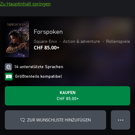
Zu Hauptinhalt springen
Forspoken
Square Enix
•
Action & adventure
•
Rollenspiele
CHF 85.00+
14 unterstützte Sprachen
Größtenteils kompatibel
KAUFEN
CHF 85.00+
ZUR WUNSCHLISTE HINZUFÜGEN
● ● ●