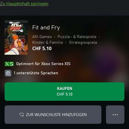
Zu Hauptinhalt springen
Fit and Fry
Afil Games
•
Puzzle- & Ratespiele
•
Kinder & Familie
•
Strategiespiele
CHF 5.10
Optimiert für Xbox Series X|S
1 unterstützte Sprachen
KAUFEN
CHF 5.10
ZUR WUNSCHLISTE HINZUFÜGEN
● ● ●