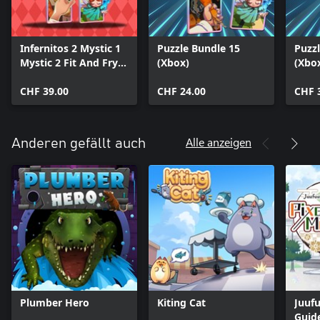
Infernitos 2 Mystic 1
Puzzle Bundle 15
Puzz
Mystic 2 Fit And Fry 1
(Xbox)
(Xbox
Fit and Fry 2 (Bundle)
CHF 39.00
CHF 24.00
CHF 
Alle anzeigen
Anderen gefällt auch
Plumber Hero
Kiting Cat
Juuf
Guide