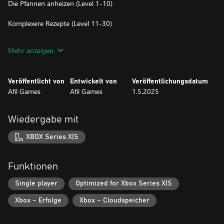
Die Pfannen anheizen (Level 1-10)
Komplexere Rezepte (Level 11-30)
Meisterliche Herausforderungen (Level 31-40)
Mehr anzeigen
Mit ansprechender Grafik und befriedigenden Effekten ist Fit and
Fry die perfekte Erfahrung für Fans von Puzzle- und
Veröffentlicht von
Entwickelt von
Veröffentlichungsdatum
Strategiespielen. Schnapp dir deinen Holzlöffel und beweise, dass
Afil Games
Afil Games
1.5.2025
du der Meister der Küchenrätsel bist!
Wiedergabe mit
XBOX Series X|S
Funktionen
Single player
Optimized for Xbox Series X|S
Xbox – Erfolge
Xbox – Cloudspeicher