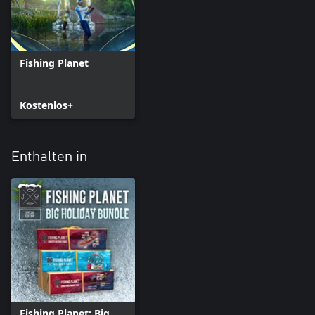
LIZENZEN (7 Tage):
* Fortgeschrittene Alberta Lizenz
TEICH PASS (7 Tage):
Fishing Planet
* See des Weißen Elchs
Kostenlos+
Enthalten in
Fishing Planet: Big