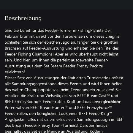
Beschreibung
Sind Sie bereit für das Feeder-Turnier in FishingPlanet? Der
Februar brummt direkt vor den Turbulenzen um dieses Ereignis!
Schließen Sie sich der epischen Jagd an, fangen Sie die größten
Brachsen auf Feeder-Ausrüstung und erhalten Sie den Titel des
Feeder Fishing Champions! Aber es wird überhaupt nicht leicht
sein. Und hier, um Ihnen die perfekt ausgewählte Feeder-
Ausrüstung aus dem Set Bream Feeder Frenzy Pack zu
erleichtern!
Dieser Satz von Ausrüstungen der limitierten Turnierserie umfasst
alle Sammlungsgegenstände dieses Events und wird Ihnen helfen,
das wahre Championpotenzial beim Feederangeln zu zeigen! Sie
erhalten die Kraft und Vielseitigkeit von BFFT BreamCast™ und
BFFT FrenzyRound™ Feederruten, Kraft und das unvergleichliche
Potenzial von BFFT BreamHunter™ und BFFT FrenzyForce™
Feederrollen, den königlichen Look einer BFFT FeederKing™
Angeljacke - alles mit einem exklusiven, Sammlungsdesign im Stil
des Bream Feeder Frenzy Tour -Turniers! Darüber hinaus
beinhaltet das Set eine Menge an Ausrüstung, Ködern,