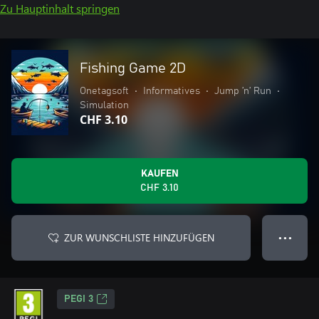
Zu Hauptinhalt springen
Fishing Game 2D
Onetagsoft
•
Informatives
•
Jump ’n’ Run
•
Simulation
CHF 3.10
KAUFEN
CHF 3.10
ZUR WUNSCHLISTE HINZUFÜGEN
● ● ●
PEGI 3