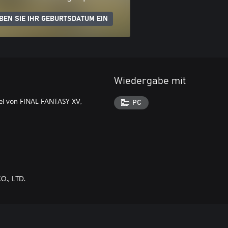
BEN SIE IHR GEBURTSDATUM EIN
Wiedergabe mit
iel von FINAL FANTASY XV,
PC
O., LTD.