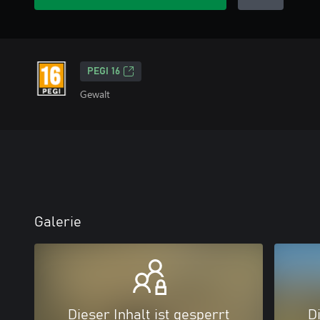
PEGI 16
Gewalt
Galerie
Dieser Inhalt ist gesperrt
Di