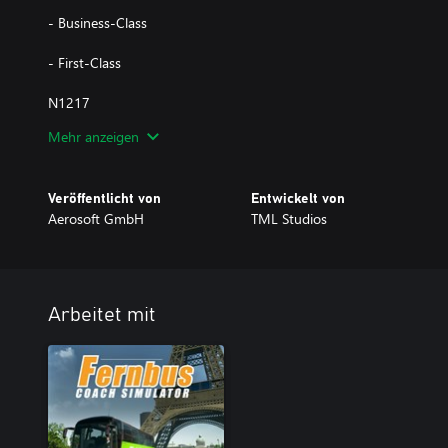
- Business-Class
- First-Class
N1217
Mehr anzeigen
- Standard-Class
-Business-Class
Veröffentlicht von
Entwickelt von
Aerosoft GmbH
TML Studios
-First-Class
N1218
- Standard-Class
Arbeitet mit
- Business-Class
- First-Class