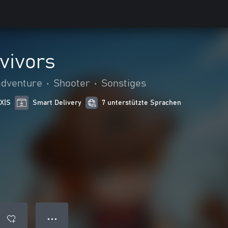
vivors
adventure
•
Shooter
•
Sonstiges
 X|S
Smart Delivery
7 unterstützte Sprachen
● ● ●