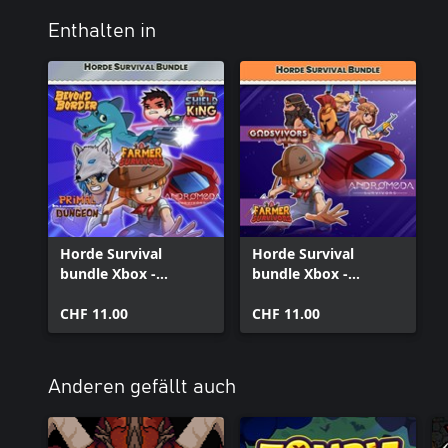
Enthalten in
Horde Survival
Horde Survival
bundle Xbox -
bundle Xbox -
Andromeda
Andromeda,
Survivors, Beyond
CHF 11.00
Godsvivors and
CHF 11.00
Border, Farmer
Farmer Survivors
Survivors, Primal
Survivors, Shield King
Anderen gefällt auch