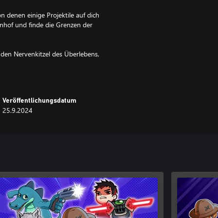
n denen einige Projektile auf dich
nhof und finde die Grenzen der
 den Nervenkitzel des Überlebens,
derung, sich immer mächtigeren
 werden? Spiele Farmer Survivors
Veröffentlichungsdatum
25.9.2024