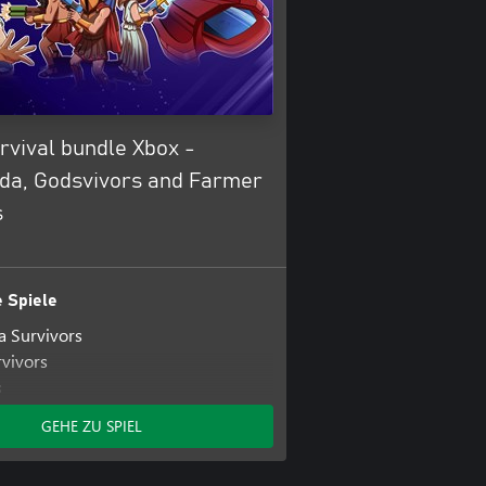
rvival bundle Xbox -
a, Godsvivors and Farmer
s
 Spiele
 Survivors
vivors
s
GEHE ZU SPIEL