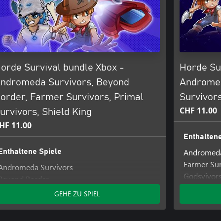
orde Survival bundle Xbox -
Horde Su
ndromeda Survivors, Beyond
Andromed
order, Farmer Survivors, Primal
Survivor
CHF 11.00
urvivors, Shield King
HF 11.00
Enthaltene
Andromeda
Enthaltene Spiele
Farmer Sur
Andromeda Survivors
Godsvivor
Beyond Border
Farmer Survivors
GEHE ZU SPIEL
Primal Survivors
Shield King