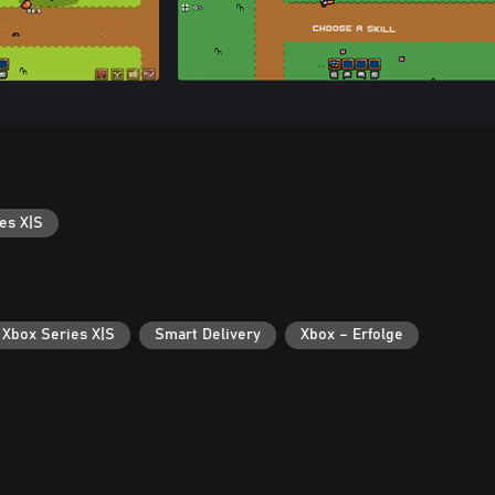
es X|S
 Xbox Series X|S
Smart Delivery
Xbox – Erfolge