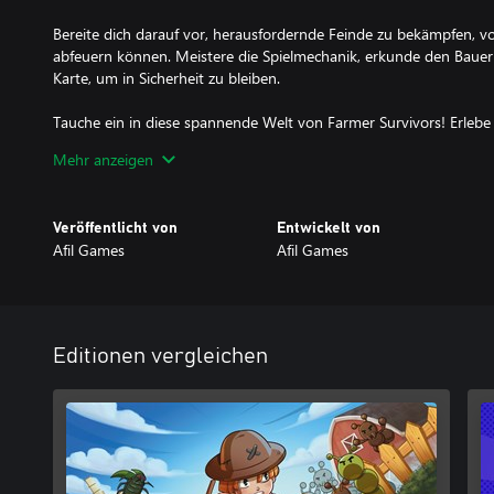
Bereite dich darauf vor, herausfordernde Feinde zu bekämpfen, vo
abfeuern können. Meistere die Spielmechanik, erkunde den Bauer
Karte, um in Sicherheit zu bleiben.
Tauche ein in diese spannende Welt von Farmer Survivors! Erlebe
die Unvorhersehbarkeit von Roguelike-Spielen und die Herausfor
Mehr anzeigen
Feinden zu stellen. Bist du bereit, zum Helden des Bauernhofs zu
jetzt und zeige deine Fähigkeiten als wahrer Überlebenskünstler!
Veröffentlicht von
Entwickelt von
Afil Games
Afil Games
Editionen vergleichen