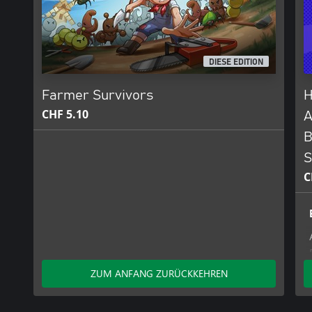
DIESE EDITION
Farmer Survivors
H
CHF 5.10
A
B
S
C
ZUM ANFANG ZURÜCKKEHREN