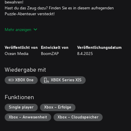
bewahren!
Hast du das Zeug dazu? Finden Sie es in diesem aufregenden
Puzzle-Abenteuer versteckt!
- Genießen Sie sechs weitere Kapitel nach der Hauptgeschichte!
Mehr anzeigen
- Erforschen Sie zwei Bonusorte, um einer aufkeimenden
Romantik zu helfen!
Veröffentlicht von
Entwickelt von
Veröffentlichungsdatum
Ocean Media
BoomZAP
8.4.2025
Wiedergabe mit
XBOX One
XBOX Series X|S
Funktionen
Single player
Xbox – Erfolge
Xbox – Anwesenheit
Xbox – Cloudspeicher