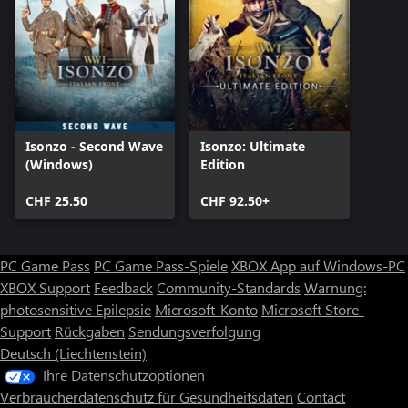
Isonzo - Second Wave
Isonzo: Ultimate
(Windows)
Edition
CHF 25.50
CHF 92.50+
PC Game Pass
PC Game Pass-Spiele
XBOX App auf Windows-PC
XBOX Support
Feedback
Community-Standards
Warnung:
photosensitive Epilepsie
Microsoft-Konto
Microsoft Store-
Support
Rückgaben
Sendungsverfolgung
Deutsch (Liechtenstein)
Ihre Datenschutzoptionen
Verbraucherdatenschutz für Gesundheitsdaten
Contact