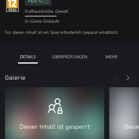
PEGI 12
Kraftausdrücke, Gewalt
In-Game-Einkäufe
Für diesen Inhalt ist ein Spiel erforderlich (separat erhältlich).
DETAILS
ÜBERPRÜFUNGEN
MEHR
Galerie
Dieser Inhalt ist gesperrt
Diese