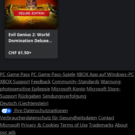
Evil Genius 2: World
Domination Deluxe
Edition
CHF 61.50+
PC Game Pass
PC Game Pass-Spiele
XBOX App auf Windows-PC
XBOX Support
Feedback
Community-Standards
Warnung:
photosensitive Epilepsie
Microsoft-Konto
Microsoft Store-
Support
Rückgaben
Sendungsverfolgung
Deutsch (Liechtenstein)
Ihre Datenschutzoptionen
Verbraucherdatenschutz für Gesundheitsdaten
Contact
Microsoft
Privacy & Cookies
Terms of Use
Trademarks
About
our ads