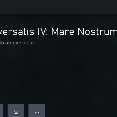
ersalis IV: Mare Nostru
Strategiespiele
● ● ●