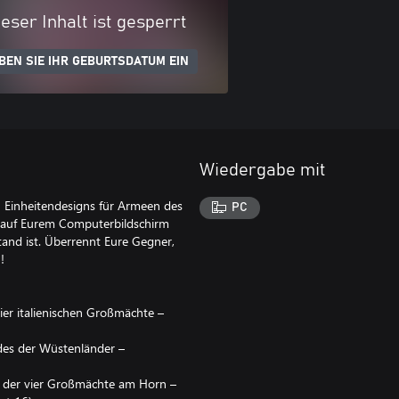
eser Inhalt ist gesperrt
BEN SIE IHR GEBURTSDATUM EIN
Wiedergabe mit
n Einheitendesigns für Armeen des
PC
 auf Eurem Computerbildschirm
tand ist. Überrennt Eure Gegner,
!
 vier italienischen Großmächte –
jedes der Wüstenländer –
ede der vier Großmächte am Horn –