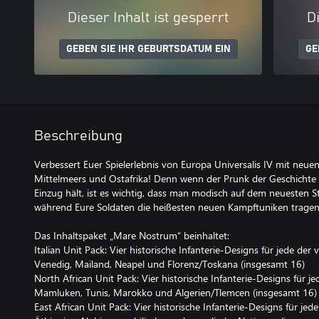
Dieser Inhalt ist gesperrt
Di
GEBEN SIE IHR GEBURTSDATUM EIN
GE
Beschreibung
Verbessert Euer Spielerlebnis von Europa Universalis IV mit neue
Mittelmeers und Ostafrika! Denn wenn der Prunk der Geschichte
Einzug hält, ist es wichtig, dass man modisch auf dem neuesten S
während Eure Soldaten die heißesten neuen Kampftuniken tragen
Das Inhaltspaket „Mare Nostrum“ beinhaltet:
Italian Unit Pack: Vier historische Infanterie-Designs für jede der
Venedig, Mailand, Neapel und Florenz/Toskana (insgesamt 16)
North African Unit Pack: Vier historische Infanterie-Designs für 
Mamluken, Tunis, Marokko und Algerien/Tlemcen (insgesamt 16)
East African Unit Pack: Vier historische Infanterie-Designs für j