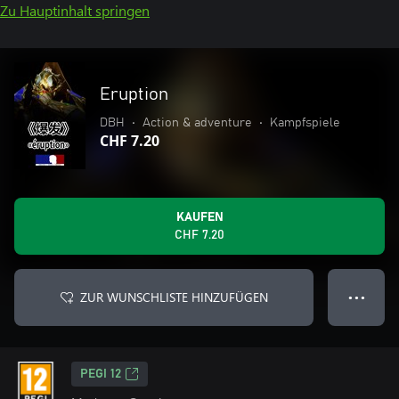
Zu Hauptinhalt springen
Eruption
DBH
•
Action & adventure
•
Kampfspiele
CHF 7.20
KAUFEN
CHF 7.20
ZUR WUNSCHLISTE HINZUFÜGEN
● ● ●
PEGI 12