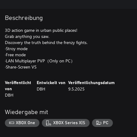
Beschreibung
3D action game in urban public places!
Grab anything you saw.
Discovery the truth behind the frenzy fights.
·Stroy mode
·Free mode
·LAN Multiplayer PVP（Only on PC）
·Share-Screen VS
Veröffentlicht
Entwickelt von
Veröffentlichungsdatum
DBH
9.5.2025
von
DBH
Wiedergabe mit
XBOX One
XBOX Series X|S
PC