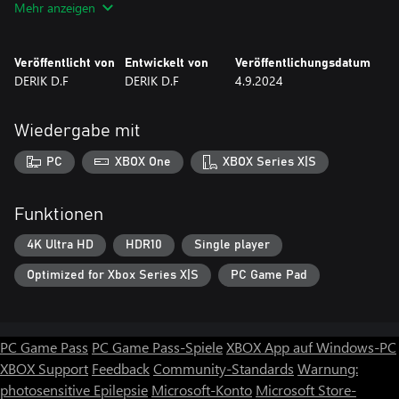
Mehr anzeigen
meisten erregte, waren die Hamburger.
Von Neugier getrieben, machte sich Elon auf den Weg, um alle
Veröffentlicht von
Entwickelt von
Veröffentlichungsdatum
auf der Insel verstreuten Hamburger zu sammeln.
DERIK D.F
DERIK D.F
4.9.2024
Wiedergabe mit
PC
XBOX One
XBOX Series X|S
Funktionen
4K Ultra HD
HDR10
Single player
Optimized for Xbox Series X|S
PC Game Pad
PC Game Pass
PC Game Pass-Spiele
XBOX App auf Windows-PC
XBOX Support
Feedback
Community-Standards
Warnung:
photosensitive Epilepsie
Microsoft-Konto
Microsoft Store-