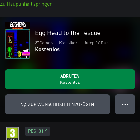
Zu Hauptinhalt springen
Egg Head to the rescue
3TGames
•
Klassiker
•
Jump ’n’ Run
Kostenlos
ABRUFEN
Kostenlos
ZUR WUNSCHLISTE HINZUFÜGEN
● ● ●
PEGI 3