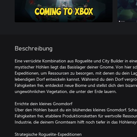
Beschreibung
Eine verrückte Kombination aus Roguelite und City Builder in ei
mystischer Höhlen liegt das Basislager deiner Gnome. Von hier 
Expeditionen, um Ressourcen zu besorgen, mit denen du dein La
lebendigen Dorf entwickeln kannst. Während du dein Dorf vergröß
Fähigkeiten frei, entdeckst neue Biome und stellst dich den bizar
ungewöhnlichen Vegetation, die unter der Erde lauern.
Errichte dein kleines Gnomdorf
Über den Höhlen baust du ein blühendes kleines Gnomdorf. Sch
Fähigkeiten frei, etabliere Produktionsketten für wertvolle Ressou
Industrie, die deinem Gnomteam hilft noch tiefer in das Höhlens
Strategische Roguelite-Expeditionen