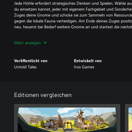
Jede Höhle erfordert strategisches Denken und Spielen. Wähle au
du einsetzen kannst, jeder mit eigenem Fachgebiet und Sonderheit
Zuges deine Gnome und schicke sie zum Sammeln von Ressourcen
gegen die lokale Fauna verteidigen. Am Ende deines Zuges posit
neu, heuerst bei Bedarf weitere Gnome an und startest die nächs
Aber Vorsicht: Mit jeder Runde wird die Höhle instabiler und ge
Mehr anzeigen
deinen Vorräten. Du entscheidest ob es sich lohnt noch eine Runde
die nächste Höhle auszusuchen. Doch je tiefer du in das Höhlensy
werden die Fledermäuse und umso mehr Vorräte wirst du brauch
Veröffentlicht von
Entwickelt von
Untold Tales
Irox Games
Ein anderes Team für jede Expedition
Während jeder Expedition hast du mehrmals die Gelgenheit zum
deines Teams, wodurch jede Reise in die Höhlen einzigartig wird. 
Gnomen aus und wechsle sie, um die Expedition voranzutreiben, 
Upgrades zu, die sich auf unerwartete Weise kombinieren lassen,
Editionen vergleichen
verschiedenen Gnome zusammenarbeiten.
Fortschritt mit jeder Expedition
Egal wie deine Expedition endet, deine Gnomen schaffen es immer
zurückzubringen. Je tiefer du in die Höhlen vordringst, desto me
sammeln, aber egal, wie die Expedition ausgeht, du wirst nicht m