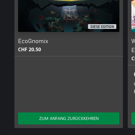
DIESE EDITION
EcoGnomix
W
CHF 20.50
E
C
ZUM ANFANG ZURÜCKKEHREN