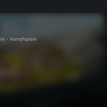
ele
•
Kampfspiele