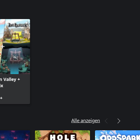
 Valley +
ix
0+
Alle anzeigen