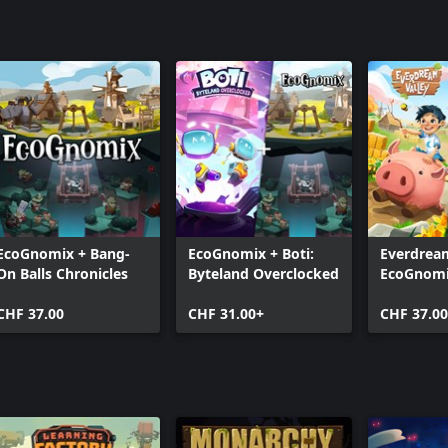
EcoGnomix + Bang-
EcoGnomix + Boti:
Everdream
On Balls Chronicles
Byteland Overclocked
EcoGnom
CHF 37.00
CHF 31.00+
CHF 37.0