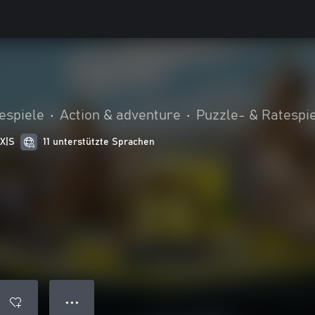
espiele
•
Action & adventure
•
Puzzle- & Ratespi
 X|S
11 unterstützte Sprachen
● ● ●