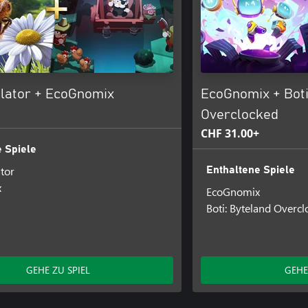
lator + EcoGnomix
EcoGnomix + Boti
Overclocked
CHF 31.00+
 Spiele
tor
Enthaltene Spiele
x
EcoGnomix
Boti: Byteland Overc
GEHE ZU SPIEL
GEHE