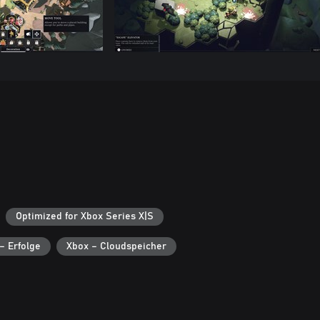
Optimized for Xbox Series X|S
– Erfolge
Xbox – Cloudspeicher