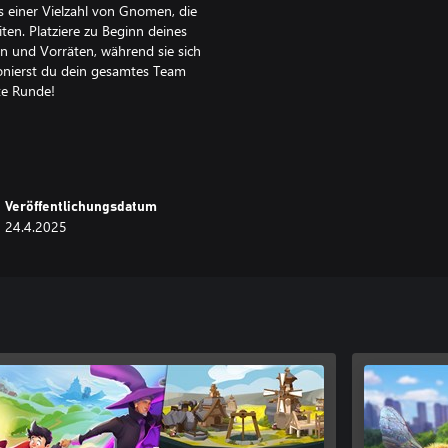
s einer Vielzahl von Gnomen, die
en. Platziere zu Beginn deines
 und Vorräten, während sie sich
ionierst du dein gesamtes Team
te Runde!
fräßige Fledermäuse nagen an
 zu bleiben oder ob es Zeit ist
stem vordringst, desto gefräßiger
en.
Veröffentlichungsdatum
24.4.2025
 Anpassen, Ändern und Aufrüsten
Wähle aus einer Vielzahl von
weise spielentscheidende
 und entdecke wie die
 deine Ressourcen in dein Dorf
hr wertvolle Ressourcen kannst du
it leeren Händen zurückkehren.