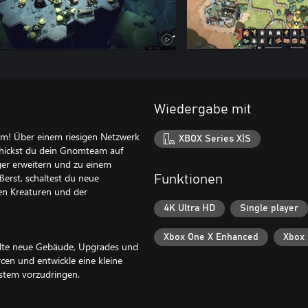
Wiedergabe mit
nem! Über einem riesigen Netzwerk
XBOX Series X|S
schickst du dein Gnomteam auf
ger erweitern und zu einem
erst, schaltest du neue
Funktionen
ren Kreaturen und der
4K Ultra HD
Single player
Xbox One X Enhanced
Xbox 
alte neue Gebäude, Upgrades und
rcen und entwickle eine kleine
ystem vorzudringen.