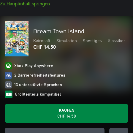
Zu Hauptinhalt springen
Dream Town Island
Kairosoft
•
Simulation
•
Sonstiges
•
Klassiker
CHF 14.50
Xbox Play Anywhere
2 Barrierefreiheitsfeatures
13 unterstützte Sprachen
Größtenteils kompatibel
KAUFEN
CHF 14.50