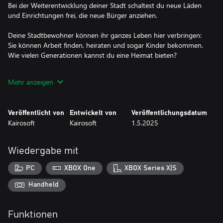
Bei der Weiterentwicklung deiner Stadt schaltest du neue Läden
und Einrichtungen frei, die neue Bürger anziehen.
Deine Stadtbewohner können ihr ganzes Leben hier verbringen:
Sie können Arbeit finden, heiraten und sogar Kinder bekommen.
Wie vielen Generationen kannst du eine Heimat bieten?
In der Stadt kommt man nicht nur zu Fuß bequem von A nach B.
Mehr anzeigen
Den Bewohnern stehen Autos, Fahrräder und sogar Ufos zur
Verfügung!
Veröffentlicht von
Entwickelt von
Veröffentlichungsdatum
Eine große Auswahl an Haustieren wartet ebenfalls auf ein neues
Kairosoft
Kairosoft
1.5.2025
Heim, darunter die klassischen Katzen und Hunde, aber auch
ausgefallenere Möglichkeiten. Wolltest du schon immer einen
Elefanten im Garten haben? Hier bekommst du ihn.
Wiedergabe mit
Du hast nicht genug Platz, um weiterzubauen? Kein Problem!
PC
XBOX One
XBOX Series X|S
Erschließe Land an der Küste, passe die Höhenlage an und
erschaffe ein Gebiet ganz nach deinem Geschmack!
Handheld
Beginne noch heute mit dem Bau der Stadt deiner Träume!
Funktionen