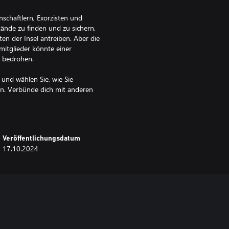
schaftlern, Exorzisten und
tände zu finden und zu sichern,
n der Insel antreiben. Aber die
mitglieder könnte einer
s bedrohen.
 und wählen Sie, wie Sie
n. Verbünde dich mit anderen
en und die bösen Mächte
n Vertrauen abhängt.
Veröffentlichungsdatum
17.10.2024