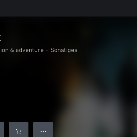
t
ion & adventure
•
Sonstiges
● ● ●