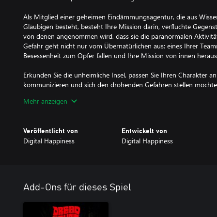
Als Mitglied einer geheimen Eindämmungsagentur, die aus Wissen
Gläubigen besteht, besteht Ihre Mission darin, verfluchte Gegens
von denen angenommen wird, dass sie die paranormalen Aktivitäte
Gefahr geht nicht nur vom Übernatürlichen aus; eines Ihrer Team
Besessenheit zum Opfer fallen und Ihre Mission von innen herau
Erkunden Sie die unheimliche Insel, passen Sie Ihren Charakter an
kommunizieren und sich den drohenden Gefahren stellen möchte
Agenten, um zu überleben, die Geheimnisse der Insel aufzudeck
Mehr anzeigen
aufzuhalten.
DreadHaunt – wo jede Entscheidung zählt und das Überleben vo
Veröffentlicht von
Entwickelt von
Digital Happiness
Digital Happiness
Add-Ons für dieses Spiel