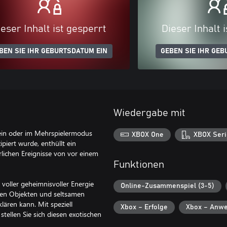
eser Inhalt ist gesperrt
Dieser Inhalt 
BEN SIE IHR GEBURTSDATUM EIN
GEBEN SIE IHR GEB
Wiedergabe mit
lein oder im Mehrspielermodus
XBOX One
XBOX Seri
iert wurde, enthüllt ein
lichen Ereignisse von vor einem
Funktionen
 voller geheimnisvoller Energie
Online-Zusammenspiel (3-5)
ten Objekten und seltsamen
ären kann. Mit speziell
Xbox – Erfolge
Xbox – Anwe
tellen Sie sich diesen exotischen