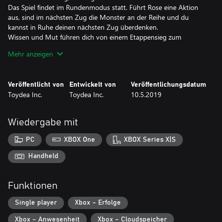
Das Spiel findet im Rundenmodus statt. Führt Rose eine Aktion
aus, sind im nächsten Zug die Monster an der Reihe und du
kannst in Ruhe deinen nächsten Zug überdenken.
Wissen und Mut führen dich von einem Etappensieg zum
nächsten, bis du am Ende den alles entscheidenden Sieg in
Mehr anzeigen
Händen hältst.
- „Reißzähne“ fletschen!
Veröffentlicht von
Entwickelt von
Veröffentlichungsdatum
Ein originelles Spielsystem, bei dem sich die Hauptfigur Rose mit
Toydea Inc.
Toydea Inc.
10.5.2019
den Reißzähnen der über 200 Monster, die sich ihr
entgegenstellen, ausrüsten und sich so deren Fähigkeiten
aneignen kann. Stelle besonders starke Kombinationen
Wiedergabe mit
zusammen, oder statte Rose einfach mit den Reißzähnen deines
Lieblingsmonsters aus ... Die Wahl bleibt ganz dir überlassen!
PC
XBOX One
XBOX Series X|S
Die Möglichkeiten sind nahezu unbegrenzt, wodurch jedes
Abenteuer zu einem einzigartigen Erlebnis wird!
Handheld
- Mit „Mumm“ durchs Dungeon!
Funktionen
Ein weiteres originelles Spielsystem, bei dem Roses Angriffe
stärker werden, wenn sich beim Kampf auf den acht Feldern in
Single player
Xbox – Erfolge
ihrem Umkreis keine Hindernisse befinden. Damit überwirft
„DragonFangZ“ die Grundlagen des Rogue-like-Genres.
Xbox – Anwesenheit
Xbox – Cloudspeicher