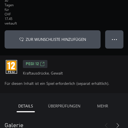
30
Tagen
für
CHF
17.45
verkauft
ZUR WUNSCHLISTE HINZUFÜGEN
● ● ●
PEGI 12
Kraftausdrücke, Gewalt
Für diesen Inhalt ist ein Spiel erforderlich (separat erhältlich).
DETAILS
ÜBERPRÜFUNGEN
MEHR
Galerie