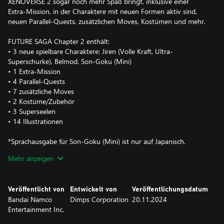
XENOVERSE 2 sogar noch mehr Spaß bringt, inklusive einer
Extra-Mission, in der Charaktere mit neuen Formen aktiv sind,
neuen Parallel-Quests, zusätzlichen Moves, Kostümen und mehr.
FUTURE SAGA Chapter 2 enthält:
• 3 neue spielbare Charaktere: Jiren (Volle Kraft, Ultra-
Superschurke), Belmod, Son-Goku (Mini)
• 1 Extra-Mission
• 4 Parallel-Quests
• 7 zusätzliche Moves
• 2 Kostüme/Zubehör
• 3 Superseelen
• 14 Illustrationen
*Sprachausgabe für Son-Goku (Mini) ist nur auf Japanisch.
* Einige oben genannte Inhalte erhält man für die Erfüllung
Mehr anzeigen
bestimmter Bedingungen im Spiel.
Veröffentlicht von
Entwickelt von
Veröffentlichungsdatum
Bandai Namco
Dimps Corporation
20.11.2024
Entertainment Inc.