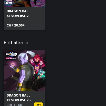
DRAGON BALL
XENOVERSE 2
CHF 20.50+
Enthalten in
DRAGON BALL
XENOVERSE 2 -
FUTURE SAGA Pack
CHF 49.00
-25%