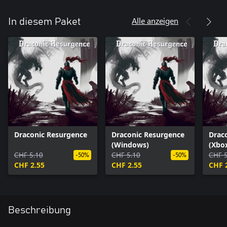
Alle anzeigen
In diesem Paket
Draconic Resurgence
Draconic Resurgence
Drac
(Windows)
(Xbox
CHF 5.10
CHF 5.10
CHF 5
-50%
-50%
CHF 2.55
CHF 2.55
CHF 
Beschreibung