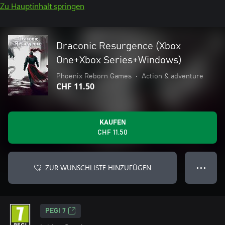
Zu Hauptinhalt springen
Draconic Resurgence (Xbox
One+Xbox Series+Windows)
Phoenix Reborn Games
•
Action & adventure
CHF 11.50
KAUFEN
CHF 11.50
ZUR WUNSCHLISTE HINZUFÜGEN
● ● ●
PEGI 7