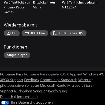
Veröffentlicht von
Entwickelt von
Veröffentlichungsdatum
Phoenix Reborn
Maria
6.12.2024
Games
Wiedergabe mit
PC
XBOX One
XBOX Series X|S
Funktionen
Single player
PC Game Pass
PC Game Pass-Spiele
XBOX App auf Windows-PC
XBOX Support
Feedback
Community-Standards
Warnung:
photosensitive Epilepsie
Microsoft-Konto
Microsoft Store-
Support
Rückgaben
Sendungsverfolgung
Deutsch (Liechtenstein)
Ihre Datenschutzoptionen