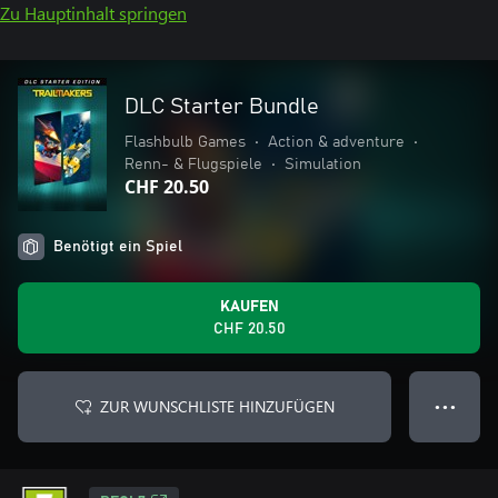
Zu Hauptinhalt springen
DLC Starter Bundle
Flashbulb Games
•
Action & adventure
•
Renn- & Flugspiele
•
Simulation
CHF 20.50
Benötigt ein Spiel
KAUFEN
CHF 20.50
ZUR WUNSCHLISTE HINZUFÜGEN
● ● ●