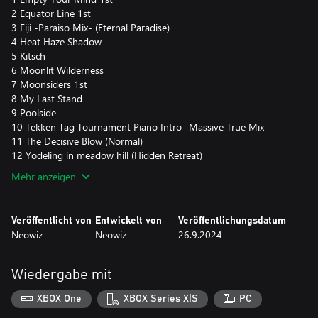
2 Equator Line 1st
3 Fiji -Paraiso Mix- (Eternal Paradise)
4 Heat Haze Shadow
5 Kitsch
6 Moonlit Wilderness
7 Moonsiders 1st
8 My Last Stand
9 Poolside
10 Tekken Tag Tournament Piano Intro -Massive True Mix-
11 The Decisive Blow (Normal)
12 Yodeling in meadow hill (Hidden Retreat)
Mehr anzeigen
Veröffentlicht von
Entwickelt von
Veröffentlichungsdatum
Neowiz
Neowiz
26.9.2024
Wiedergabe mit
XBOX One
XBOX Series X|S
PC