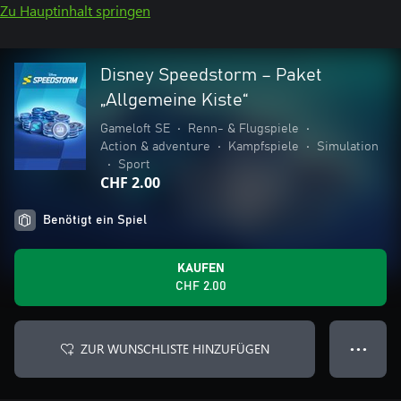
Zu Hauptinhalt springen
Disney Speedstorm – Paket
„Allgemeine Kiste“
Gameloft SE
•
Renn- & Flugspiele
•
Action & adventure
•
Kampfspiele
•
Simulation
•
Sport
CHF 2.00
Benötigt ein Spiel
KAUFEN
CHF 2.00
ZUR WUNSCHLISTE HINZUFÜGEN
● ● ●