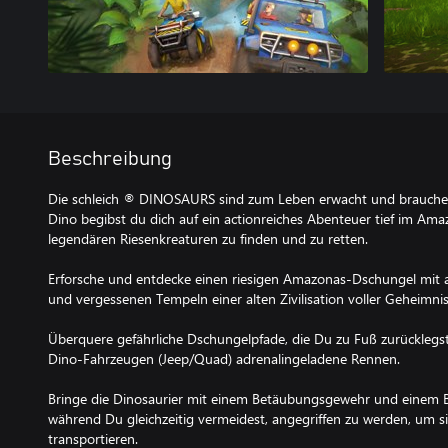
Beschreibung
Die schleich ® DINOSAURS sind zum Leben erwacht und brauchen 
Dino begibst du dich auf ein actionreiches Abenteuer tief im Am
legendären Riesenkreaturen zu finden und zu retten.
Erforsche und entdecke einen riesigen Amazonas-Dschungel m
und vergessenen Tempeln einer alten Zivilisation voller Geheimn
Überquere gefährliche Dschungelpfade, die Du zu Fuß zurücklegst
Dino-Fahrzeugen (Jeep/Quad) adrenalingeladene Rennen.
Bringe die Dinosaurier mit einem Betäubungsgewehr und einem B
während Du gleichzeitig vermeidest, angegriffen zu werden, um s
transportieren.