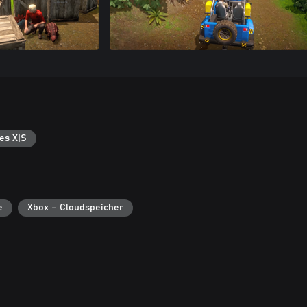
es X|S
e
Xbox – Cloudspeicher