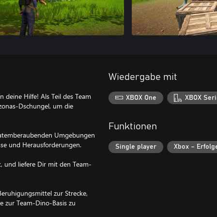
Wiedergabe mit
deine Hilfe! Als Teil des Team
XBOX One
XBOX Seri
azonas-Dschungel, um die
Funktionen
it atemberaubenden Umgebungen
isse und Herausforderungen.
Single player
Xbox – Erfolg
, und liefere Dir mit den Team-
eruhigungsmittel zur Strecke,
ie zur Team-Dino-Basis zu