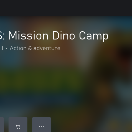
 Mission Dino Camp
bH
•
Action & adventure
● ● ●