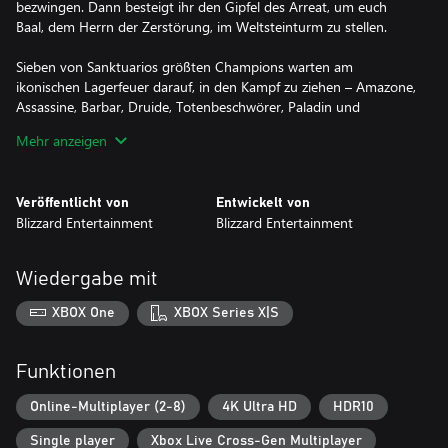
bezwingen. Dann besteigt ihr den Gipfel des Arreat, um euch
Baal, dem Herrn der Zerstörung, im Weltsteinturm zu stellen.
Sieben von Sanktuarios größten Champions warten am
ikonischen Lagerfeuer darauf, in den Kampf zu ziehen – Amazone,
Assassine, Barbar, Druide, Totenbeschwörer, Paladin und
Zauberin. Jede Klasse ist hochgradig anpassbar und bietet
Mehr anzeigen
zahllose Möglichkeiten für einzigartige Builds und Ausrüstung.
Diablo® II: Resurrected ist als Einzelspielererfahrung oder im
Veröffentlicht von
Entwickelt von
Online-Mehrspieler-Co-op mit bis zu sieben weiteren Spielern
Blizzard Entertainment
Blizzard Entertainment
spielbar. Zu guter Letzt könnt ihr in packenden PvP-Duellen in
der Wildnis ein wenig Dampf ablassen und ein paar Ohren
Wiedergabe mit
XBOX One
XBOX Series X|S
Funktionen
Online-Multiplayer (2-8)
4K Ultra HD
HDR10
Single player
Xbox Live Cross-Gen Multiplayer