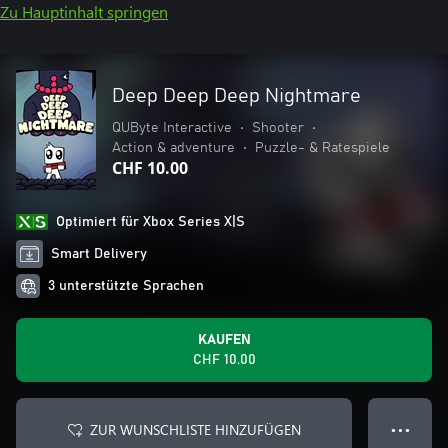
Zu Hauptinhalt springen
Deep Deep Deep Nightmare
QUByte Interactive
•
Shooter
•
Action & adventure
•
Puzzle- & Ratespiele
CHF 10.00
Optimiert für Xbox Series X|S
Smart Delivery
3 unterstützte Sprachen
KAUFEN
CHF 10.00
ZUR WUNSCHLISTE HINZUFÜGEN
● ● ●